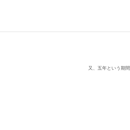
投
稿
の
ペ
ー
又、五年という期間
ジ
送
り