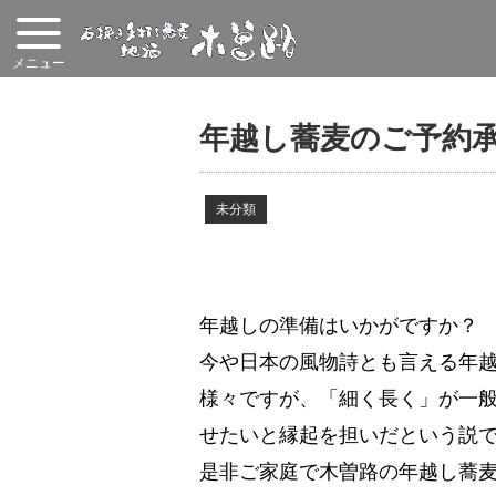
年越し蕎麦のご予約承
未分類
年越しの準備はいかがですか？
今や日本の風物詩とも言える年
様々ですが、「細く長く」が一般
せたいと縁起を担いだという説
是非ご家庭で木曽路の年越し蕎