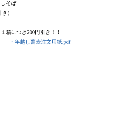
越しそば
付き）
は１箱につき200円引き！！
・年越し蕎麦注文用紙.pdf