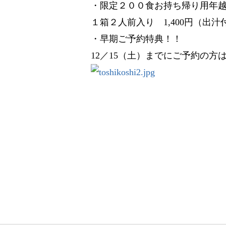
・限定２００食お持ち帰り用年
１箱２人前入り 1,400円（出汁
・早期ご予約特典！！
12／15（土）までにご予約の方